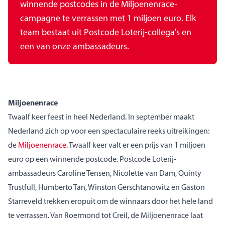
winnende postcodes in de Miljoenenrace-
campagne te verrassen met 1 miljoen euro. Elk
team bestaat uit Postcode Loterij-collega's en
een van onze ambassadeurs.
Miljoenenrace
Twaalf keer feest in heel Nederland. In september maakt
Nederland zich op voor een spectaculaire reeks uitreikingen:
de
Miljoenenrace
. Twaalf keer valt er een prijs van 1 miljoen
euro op een winnende postcode.
Postcode Loterij-
ambassadeurs Caroline Tensen, Nicolette van Dam, Quinty
Trustfull, Humberto Tan, Winston Gerschtanowitz en Gaston
Starreveld trekken eropuit om de winnaars door het hele land
te verrassen.
Van Roermond tot Creil, de Miljoenenrace laat