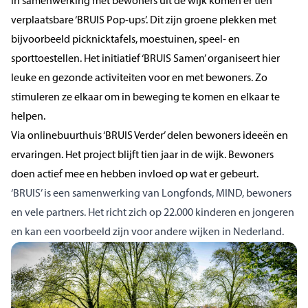
In samenwerking met bewoners uit de wijk komen er tien
verplaatsbare ‘BRUIS Pop-ups’. Dit zijn groene plekken met
bijvoorbeeld picknicktafels, moestuinen, speel- en
sporttoestellen. Het initiatief ‘BRUIS Samen’ organiseert hier
leuke en gezonde activiteiten voor en met bewoners. Zo
stimuleren ze elkaar om in beweging te komen en elkaar te
helpen.
Via onlinebuurthuis ‘BRUIS Verder’ delen bewoners ideeën en
ervaringen. Het project blijft tien jaar in de wijk. Bewoners
doen actief mee en hebben invloed op wat er gebeurt.
‘BRUIS’ is een samenwerking van Longfonds, MIND, bewoners
en vele partners. Het richt zich op 22.000 kinderen en jongeren
en kan een voorbeeld zijn voor andere wijken in Nederland.